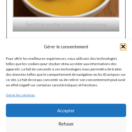
Recueil de nouvelles: Une couille dans le potage
Gérer le consentement
DERNIÈRES NOUVELLES
Pour offrir les meilleures expériences, nous utilisons des technologies
Page blanche
telles que les cookies pour stocker et/ou accéder aux informations des
appareils. Le fait de consentir à ces technologies nous permettra de traiter
des données telles que le comportement de navigation ou les ID uniques sur
Ma Poubelle Histoire
ce site. Le fait de ne pas consentir ou de retirer son consentement peut avoir
un effet négatif sur certaines caractéristiques et fonctions.
Ma vie en conserve
Gérer les services
Quatre murs font la paire
Accepter
Rédemption
Refuser