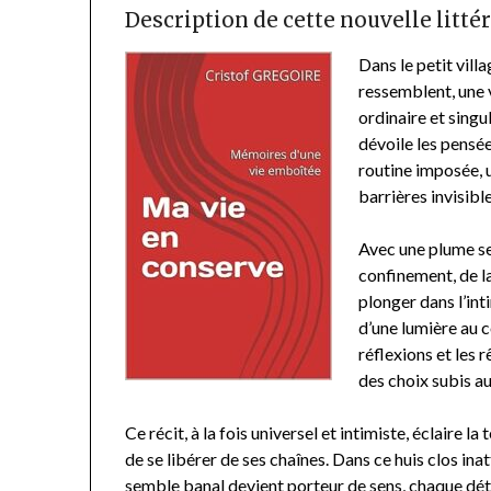
Description de cette nouvelle littér
Dans le petit villa
ressemblent, une v
ordinaire et singu
dévoile les pensé
routine imposée, u
barrières invisible
Avec une plume se
confinement, de la
plonger dans l’inti
d’une lumière au 
réflexions et les 
des choix subis a
Ce récit, à la fois universel et intimiste, éclaire l
de se libérer de ses chaînes. Dans ce huis clos inat
semble banal devient porteur de sens, chaque déta