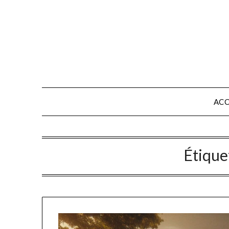
Skip
to
content
ACC
Étique