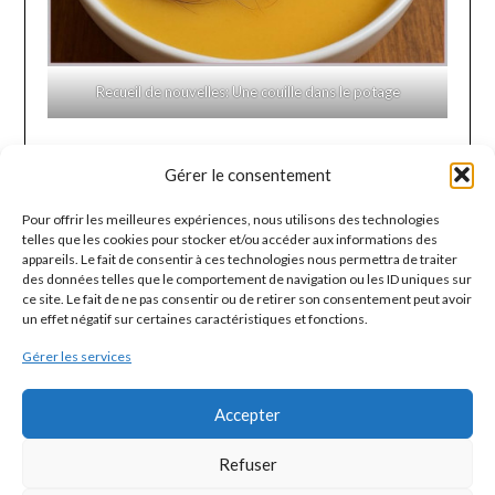
Recueil de nouvelles: Une couille dans le potage
Gérer le consentement
DERNIÈRES NOUVELLES
Pour offrir les meilleures expériences, nous utilisons des technologies
Page blanche
telles que les cookies pour stocker et/ou accéder aux informations des
appareils. Le fait de consentir à ces technologies nous permettra de traiter
des données telles que le comportement de navigation ou les ID uniques sur
Ma Poubelle Histoire
ce site. Le fait de ne pas consentir ou de retirer son consentement peut avoir
un effet négatif sur certaines caractéristiques et fonctions.
Ma vie en conserve
Gérer les services
Quatre murs font la paire
Accepter
Rédemption
Refuser