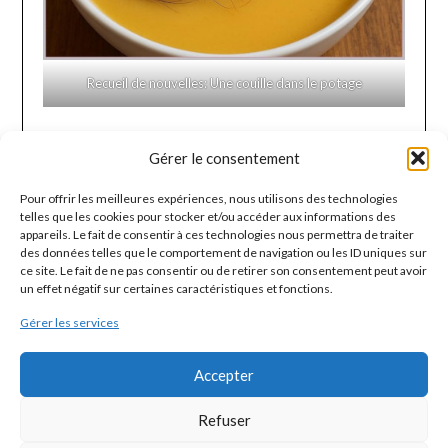
Recueil de nouvelles: Une couille dans le potage
Gérer le consentement
DERNIÈRES NOUVELLES
Pour offrir les meilleures expériences, nous utilisons des technologies
Page blanche
telles que les cookies pour stocker et/ou accéder aux informations des
appareils. Le fait de consentir à ces technologies nous permettra de traiter
des données telles que le comportement de navigation ou les ID uniques sur
Ma Poubelle Histoire
ce site. Le fait de ne pas consentir ou de retirer son consentement peut avoir
un effet négatif sur certaines caractéristiques et fonctions.
Ma vie en conserve
Gérer les services
Quatre murs font la paire
Accepter
Rédemption
Refuser