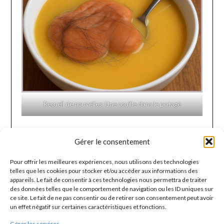
Recueil de nouvelles: Une couille dans le potage
Gérer le consentement
DERNIÈRES NOUVELLES
Pour offrir les meilleures expériences, nous utilisons des technologies
Page blanche
telles que les cookies pour stocker et/ou accéder aux informations des
appareils. Le fait de consentir à ces technologies nous permettra de traiter
des données telles que le comportement de navigation ou les ID uniques sur
Ma Poubelle Histoire
ce site. Le fait de ne pas consentir ou de retirer son consentement peut avoir
un effet négatif sur certaines caractéristiques et fonctions.
Ma vie en conserve
Gérer les services